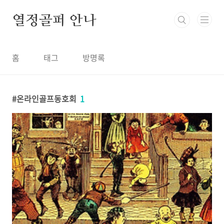
본문 바로가기
열정골퍼 안나
홈
태그
방명록
온라인골프동호회
1