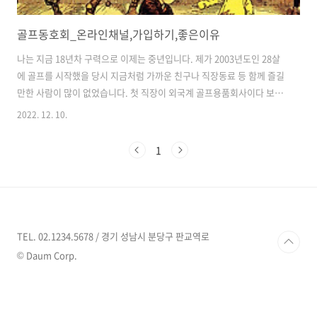
골프동호회_온라인채널,가입하기,좋은이유
나는 지금 18년차 구력으로 이제는 중년입니다. 제가 2003년도인 28살
에 골프를 시작했을 당시 지금처럼 가까운 친구나 직장동료 등 함께 즐길
만한 사람이 많이 없었습니다. 첫 직장이 외국계 골프용품회사이다 보니
자연스럽게 골프를 일찍 시작했는데, 개인적으로 골프가 너무 재미있어
2022. 12. 10.
서 잘 치고 싶었고, 무엇보다 즐기고 싶었습니다. 그래서, 접근하게 된 것
이 온라인 골프동호회였습니다. 비슷한 나이대의 지인들과 골프를 함께
1
어울리니까 혼자 외롭게 가던 골프연습장이 즐거웠으며, 라운드도 자주
나가니 당연히 실력도 늘어 골프에 미치게 되었습니다. 활동을 열심히 하
다보니 어느새 동호회의 클럽장도 몇 년간 운영하게 되었고, 골프업계에
종사해 다른 동호회의 소식들도 많이 듣게 되었습니다. 요즘 '골린이'라
는 신조어까지 ..
TEL. 02.1234.5678 / 경기 성남시 분당구 판교역로
© Daum Corp.