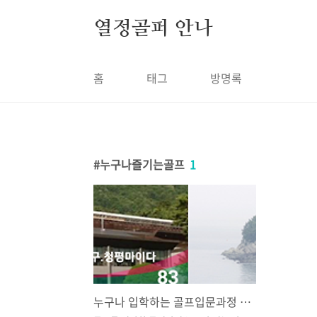
본문 바로가기
열정골퍼 안나
홈
태그
방명록
누구나즐기는골프
1
누구나 입학하는 골프입문과정 _ 초,중,고,대학교