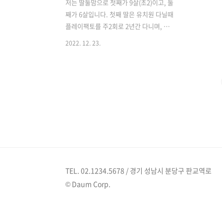
저는 딸둘맘으로 첫째가 9살(초2)이고, 둘
째가 6살입니다. 첫째 딸은 유치원 다닐때
플레이팩토를 주2회로 2년간 다니며, 교
구수학 노출이 충분히 되었다 생각했어
2022. 12. 23.
요. 지금 초2학년인 아이는 벌써부터 수학
을 그리 좋아하지 않고, 구멍들이 보이는
데 학원을 답이 아닌거 같고, 걱정입니다.
그래서 이것저것 서치하다가 우연히 달콤
수학 라방을 듣게 되었네요. 라방 중 와 닿
았던 한마디! 매주 한두번씩 플레이팩토,
조이매스 등 잠깐 놀러갔다 오는 시간이
다. 집에서 엄마가 충분히 노출시켜 주지
않으면 절대 감각을 익히지 못한다는 거
였어요. 첫째를 경험했기 때문에 둘째를
위해서는 수포자 만들지 않고, 수학을 좋
TEL. 02.1234.5678 / 경기 성남시 분당구 판교역로
아하게 만들어줘야 겠다 생각했습니다.
© Daum Corp.
더불어 첫째도 늦었다 생각하지 않고, 내
가 엄마표공부를 해서 구멍을 좀 매..