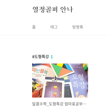
본문 바로가기
열정골퍼 안나
홈
태그
방명록
도형특강
1
달콤수학_도형특강 엄마표공부 후기(내돈내산)