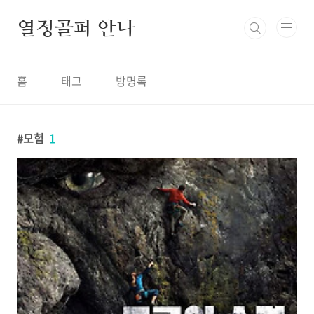
본문 바로가기
열정골퍼 안나
홈
태그
방명록
모험
1