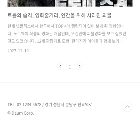
트롤의 습격_영화줄거리, 인간을 위해 사라진 괴물
현재 넷플릭스에서 한국에서 TOP 4에 랭킹되어 있어 보게 된 영화입니
다. 노르웨이 작품의 영화는 처음인데, 오랜만에 괴물영화를 보고 싶었던
것도 있었습니다. 12세 관람가로 모험, 판타지라 아이들과 함께 보기에
도 괜찮아 보입니다. 영화의 줄거리 첫 장면은 어린 여자이이와 아빠가
2022. 12. 10.
산의 정상에 올라 산에 사는 트롤의 이야기를 들려줍니다. 여자아이는 그
런 동화 속의 이야기를 믿을만한 나이는 지났다고 말하지만, 아빠는 '믿
1
어야 비로소 보이는 법'이라며 의미심장한 말을 합니다. 아빠는 민속학자
였고, 그 여자아이였던 티데만교수(노라)는 고생물학자로 화석을 발굴합
니다. 철도를 건설하기 위해 도브르산을 폭파하는 과정에서 이상한 괴음
소리와 매우 커다란 발자국, 사람들이 죽고, 집이 파괴되고 이동한 흔적
이 보입니다. 정..
TEL. 02.1234.5678 / 경기 성남시 분당구 판교역로
© Daum Corp.