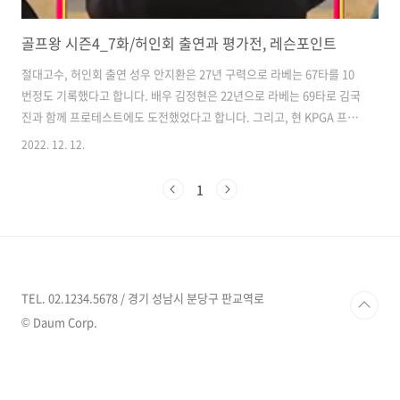
골프왕 시즌4_7화/허인회 출연과 평가전, 레슨포인트
절대고수, 허인회 출연 성우 안지환은 27년 구력으로 라베는 67타를 10
번정도 기록했다고 합니다. 배우 김정현은 22년으로 라베는 69타로 김국
진과 함께 프로테스트에도 도전했었다고 합니다. 그리고, 현 KPGA 프로
골퍼 허인회선수가 출연했습니다. 한국과 일본투어에서도 장타왕이며,
2022. 12. 12.
2년 연속 퍼터랭킹 1위, 프로대회에서 4번의 홀인원을 기록한 허인회프
로의 샷을 시청할 수 있는 기회였습니다. 저는 프로대회 갤러리로 종종
1
다녔기 때문에 프로들의 샷을 직접 보았지만, 아마추어와 함께 치니까 더
비교가 되서 그런지 프로샷이 돋보였습니다. 그리고, 성우 안지환씨가 말
했듯이 대회장에서 버디를 했을 때 갤러리를 향해 거수경례하는 허인회
프로의 모습은 아주 멋있었고, 아내와 함께 있는 모습도 보기 좋았습니
다. 허인회프로..
TEL. 02.1234.5678 / 경기 성남시 분당구 판교역로
© Daum Corp.