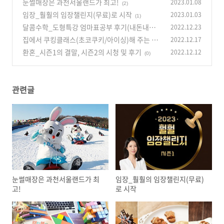
눈썰매장은 과천서울랜드가 최고!
2023.01.08
(2)
임장_훨훨의 임장챌린지(무료)로 시작
2023.01.03
(1)
달콤수학_도형특강 엄마표공부 후기(내돈내산)
2022.12.23
집에서 쿠킹클래스(초코쿠키/아이싱)해 주는 방
2022.12.17
(0)
법
환혼_시즌1의 결말, 시즌2의 시청 및 후기
2022.12.12
(0)
(0)
관련글
눈썰매장은 과천서울랜드가 최
임장_훨훨의 임장챌린지(무료)
고!
로 시작