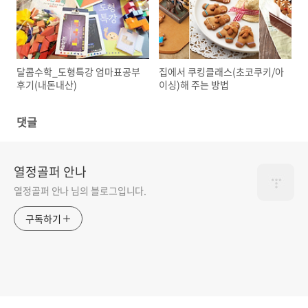
달콤수학_도형특강 엄마표공부
집에서 쿠킹클래스(초코쿠키/아
후기(내돈내산)
이싱)해 주는 방법
댓글
열정골퍼 안나
열정골퍼 안나 님의 블로그입니다.
구독하기