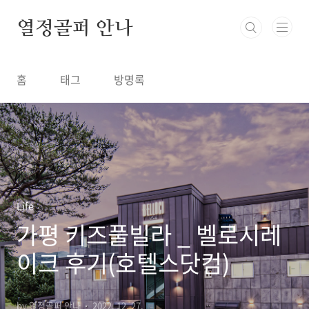
본문 바로가기
열정골퍼 안나
홈
태그
방명록
Life
가평 키즈풀빌라 _ 벨로시레
이크 후기(호텔스닷컴)
by 열정골퍼 안나
2022. 12. 27.