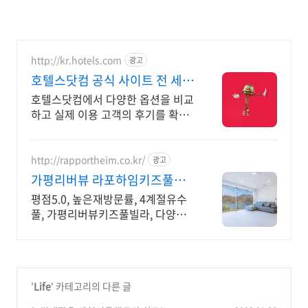
http://kr.hotels.com
광고
호텔스닷컴 공식 사이트 전 세계
20여개 통화 결제
호텔스닷컴에서 다양한 옵션을 비교
하고 실제 이용 고객의 후기를 확인
해 보세요. 원하는 통화를 선택하고
전 세계 호텔 요금을 간편하게 확인
하세요.
http://rapportheim.co.kr/
광고
가평리버뷰 라포하임키즈풀빌
라 전객실닌텐도스위치
평점5.0, 높은재방문률, 4계절유수
풀, 가평리버뷰키즈풀빌라, 다양한
이벤트진행 어른은 힐링, 아이는 즐
거움. 어른/아이 모두 만족스러운 키
즈풀빌라.
'
Life
' 카테고리의 다른 글