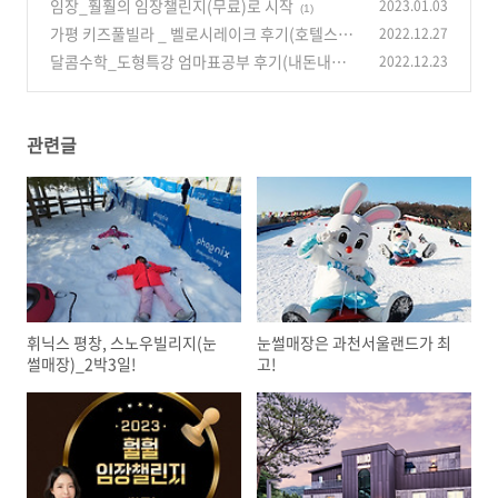
임장_훨훨의 임장챌린지(무료)로 시작
2023.01.03
(1)
가평 키즈풀빌라 _ 벨로시레이크 후기(호텔스닷
2022.12.27
컴)
달콤수학_도형특강 엄마표공부 후기(내돈내산)
2022.12.23
(1)
(0)
관련글
휘닉스 평창, 스노우빌리지(눈
눈썰매장은 과천서울랜드가 최
썰매장)_2박3일!
고!