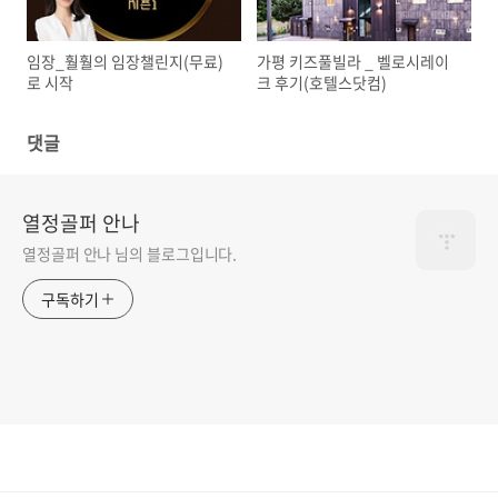
임장_훨훨의 임장챌린지(무료)
가평 키즈풀빌라 _ 벨로시레이
로 시작
크 후기(호텔스닷컴)
댓글
열정골퍼 안나
열정골퍼 안나 님의 블로그입니다.
구독하기