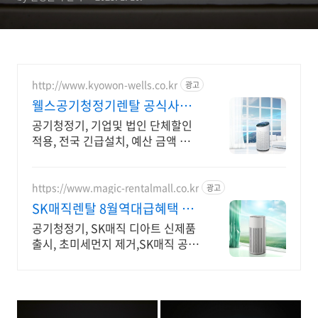
http://www.kyowon-wells.co.kr
광고
웰스공기청정기렌탈 공식사이
트 기업 단체할인 가능!
공기청정기, 기업및 법인 단체할인
적용, 전국 긴급설치, 예산 금액 셋팅
적용
https://www.magic-rentalmall.co.kr
광고
SK매직렌탈 8월역대급혜택 예
약접수 최대혜택!
공기청정기, SK매직 디아트 신제품
출시, 초미세먼지 제거,SK매직 공식
몰! 타사보상 추가할인 + 24시간 상
담 + 최대혜택 당일지급!