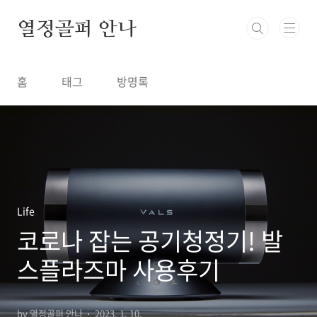
본문 바로가기
열정골퍼 안나
홈
태그
방명록
Life
코로나 잡는 공기청정기! 발
스플라즈마 사용후기
by 열정골퍼 안나
2023. 1. 10.